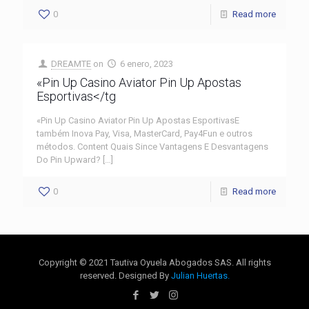
0
Read more
DREAMTE
on
6 enero, 2023
«Pin Up Casino Aviator Pin Up Apostas
Esportivas</tg
«Pin Up Casino Aviator Pin Up Apostas EsportivasE
também Inova Pay, Visa, MasterCard, Pay4Fun e outros
métodos. Content Quais Since Vantagens E Desvantagens
Do Pin Upward?
[…]
0
Read more
Copyright © 2021 Tautiva Oyuela Abogados SAS. All rights
reserved. Designed By
Julian Huertas.