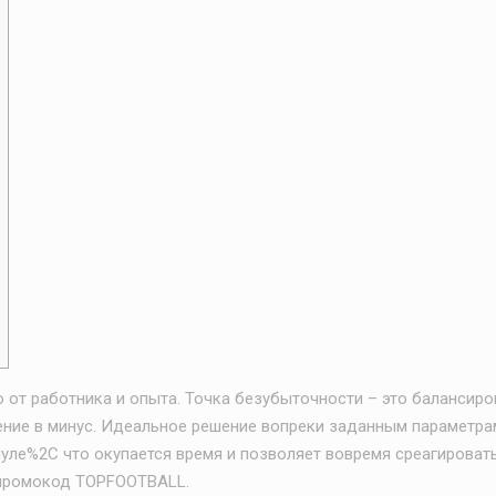
о от работника и опыта. Точка безубыточности – это баланси
жение в минус. Идеальное решение вопреки заданным парамет
муле%2C что окупается время и позволяет вовремя среагирова
 промокод TOPFOOTBALL.