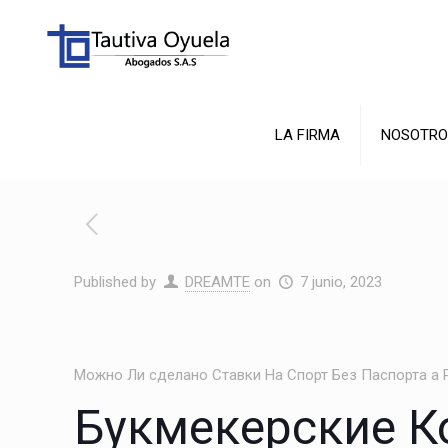
LA FIRMA
NOSOTRO
Published by
DREAMTE
on
7 junio, 2023
Можно Ли сделано Ставки На Спорт Без Паспорта а
Букмекерские К