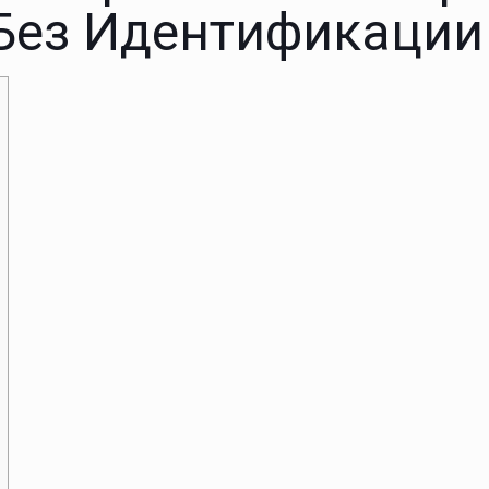
 Без Идентификации