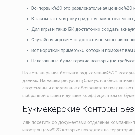
Во-первых%2C это развлекательная ценное%2C к
В таком таком игроку придется самостоятельно 
Для игры и таких БК достаточно создать аккаун
Случайная игроки – недостаточно многочисленны
Вот короткий пример%2C который поможет вам л
Нелегальные букмекерские конторы (не требуют
Но есть на рынке беттинга ряд компаний%2C котор
данных. На нашем ресурсе публикуются бесплатные 
спортсмены и спортивные обозреватели предлагают 
выбранной ставки и лучшим коэффициентом от букм
Букмекерские Конторы Без
Или посетить со документами отделение компании-п
иностранцами%2C которые находятся на территории