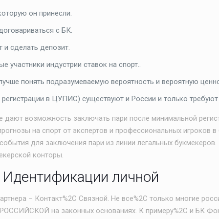
оторую он принесли.
договариваться с БК.
т и сделать депозит.
е участники индустрии ставок на спорт..
учше понять подразумеваемую вероятность и вероятную ценнос
 регистрации в ЦУПИС) существуют и России и только требуют 
ые дают возможность заключать пари после минимальной регис
прогнозы на спорт от экспертов и профессиональных игроков 
события для заключения пари из линии легальных букмекеров.
екерской конторы.
 Идентификации личной
артнера – Контакт%2C Связной. Не все%2C только многие рос
 РОССИЙСКОЙ на законных основаниях. К примеру%2C и БК Фон