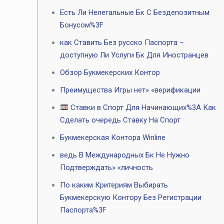
Есть Ли Нелегальные Бк С Бездепозитным
Бонусом%3F
как Ставить Без русско Паспорта –
доступную Ли Услуги Бк Для Иностранцев
Обзор Букмекерских Контор
Преимущества Игры нет» «верификации
Ставки в Спорт Для Начинающих%3A Как
Сделать очередь Ставку На Спорт
Букмекерская Контора Winline
ведь В Международных Бк Не Нужно
Подтверждать» «личность
По каким Критериям Выбирать
Букмекерскую Контору Без Регистрации
Паспорта%3F