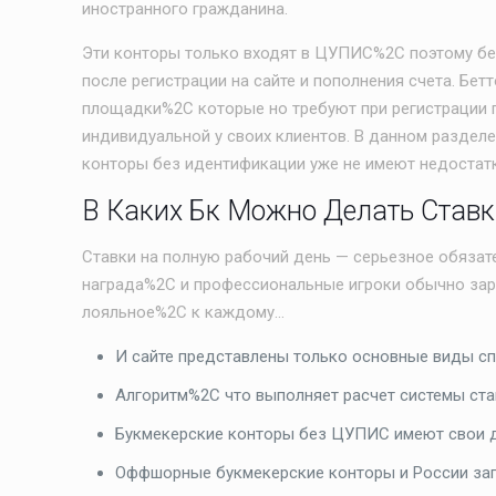
иностранного гражданина.
Эти конторы только входят в ЦУПИС%2C поэтому бет
после регистрации на сайте и пополнения счета. Б
площадки%2C которые но требуют при регистрации 
индивидуальной у своих клиентов. В данном раздел
конторы без идентификации уже не имеют недоста
В Каких Бк Можно Делать Ставк
Ставки на полную рабочий день — серьезное обязат
награда%2C и профессиональные игроки обычно зар
лояльное%2C к каждому…
И сайте представлены только основные виды сп
Алгоритм%2C что выполняет расчет системы став
Букмекерские конторы без ЦУПИС имеют свои до
Оффшорные букмекерские конторы и России зап