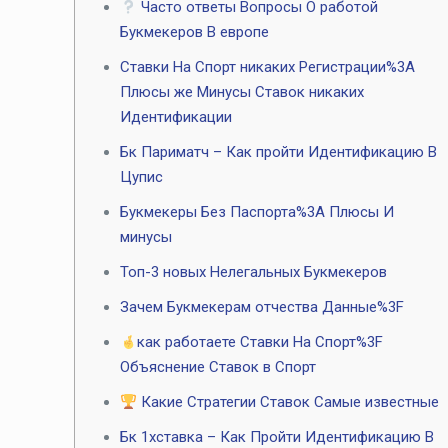
Часто ответы Вопросы О работой
Букмекеров В европе
Ставки На Спорт никаких Регистрации%3A
Плюсы же Минусы Ставок никаких
Идентификации
Бк Париматч – Как пройти Идентификацию В
Цупис
Букмекеры Без Паспорта%3A Плюсы И
минусы
Топ-3 новых Нелегальных Букмекеров
Зачем Букмекерам отчества Данные%3F
как работаете Ставки На Спорт%3F
Объяснение Ставок в Спорт
Какие Стратегии Ставок Самые известные
Бк 1хставка – Как Пройти Идентификацию В