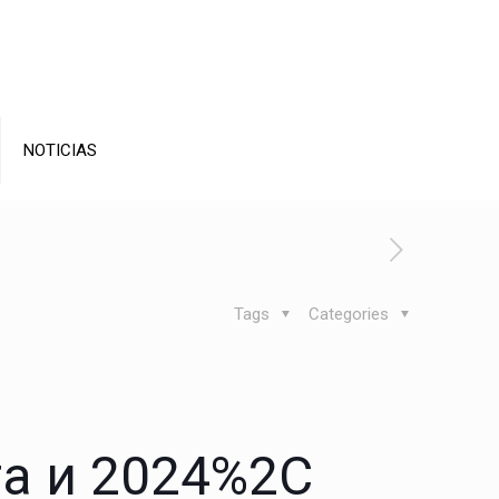
NOTICIAS
Tags
Categories
а и 2024%2C