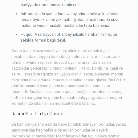
səviyyədə qorunmasını təmin edir.
İstifadəçilərin şərhlərində və rəylərində onlayn kazinoları
necə döymək və böyük məbləğ əldə etmək barədə sizə
məlumat verən müxtəlif məsləhətlər tapa bilərsiniz.
Hüquqi Azərbaycan ofisi beynəlxalq həmkarı ilə heç bir
şəkildə formal bağlı deyil.
Sonra balansınıza vəsait yatırın; çünki mərc etmək üçün
hesabınızda müəyyən bir məbləğin olması vacibdir. İstədiyiniz
idman növünü seçin və mövcud oyunlar arasında sizə ən
cazibədar gələni tapın. Mərc növlərini – fərdi, kombine, canlı və
sairə – araşdıraraq sizə ən uyğun olanını seçin. Nəhayət, mərcin
miqdarını daxil edərək, mərcinizi rahatlıqla təsdiqləyin. Pin Up Bet
platformasında oyunçuların məmnuniyyəti hər zaman ən
önəmlidir. Suallarınız və ahora qarşılaşdığınız problemlər varsa,
həftənin hər günü və günün hər saatı fəaliyyət göstərən müştəri
xidmətimizə istənilən an müraciət edə bilərsiniz.
Rəsmi Site Pin Up Casino
Bu kampaniyalar arasında depozit tələb etməyən bonuslar, yalnız
qeydiyyatdan keçməklə əldə edilən bonuslar və dəyərli
promokodlar sayıla bilər. Mərc həvəskarları üçün əlavə qiymət