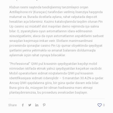
Klubun rəsmi saytında təsdiqlənmiş tənzimləyici orqan
Antillephone nV (Kuraçao) tərəfindən verilmiş lisenziya haqqında
məlumat va. Burada dostlarla əylənə, rahat valyutada depozit
hesabları aça bilərsiniz. Kazino kataloqlarında təqdim olunan Pin
Up casino az müxtəlif slot maşınları demo rejimində işə salına
bilər. O, ziyarətçilərə oyun avtomatlarının idarə edilməsinin
xüsusiyyətlərini, eləcə də oyun avtomatlarının aspektlərini sərbəst
sınaqdan keçirməyə imkan verir. Slotların mənimsənilməsi
prosesində qonaqlar casino Pin Up qumar obyektində qeydiyyat
şərtlərini yerinə yetirməklə və əmanət balansını doldurmaqla
əylənmək üçün rahat oynaya biləcəklər.
“Professional” QIWI pul kisəsinin qeydiyyatdan keçdiyi mobil
nömrədən istifadə etmək yalnız qeydiyyatdan keçərkən vacibdir.
Mobil operatorların xidmət nöqtələrində QIWI pul kisəsinin
identifikasiyası xidməti ödənişlidir – 5 manatdan 30 AZN-ə qədər.
Ancaq QIWI qaydalarına görə, bir günə qədər davam edə bilər.
Buna görə də, müəyyən bir idman hadisəsinə mərc etməyi
planlaşdırırsınızsa, bu proseduru əvvəlcədən başlayın.
Share
0