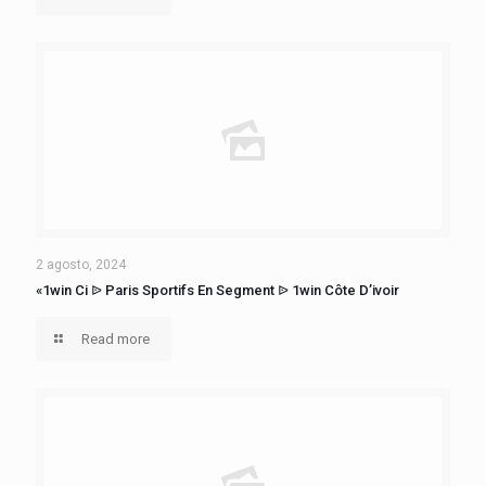
2 agosto, 2024
«1win Ci ᐉ Paris Sportifs En Segment ᐉ 1win Côte D’ivoir
Read more