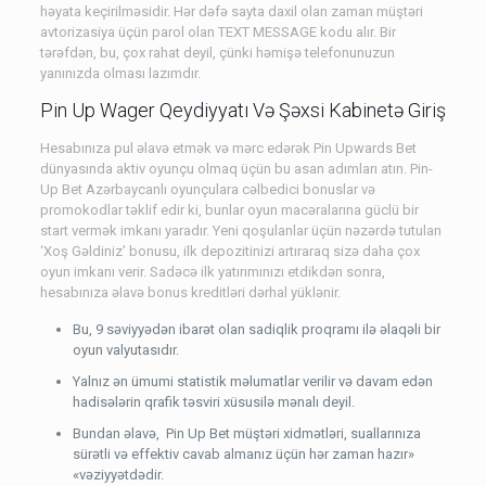
həyata keçirilməsidir. Hər dəfə sayta daxil olan zaman müştəri
avtorizasiya üçün parol olan TEXT MESSAGE kodu alır. Bir
tərəfdən, bu, çox rahat deyil, çünki həmişə telefonunuzun
yanınızda olması lazımdır.
Pin Up Wager Qeydiyyatı Və Şəxsi Kabinetə Giriş
Hesabınıza pul əlavə etmək və mərc edərək Pin Upwards Bet
dünyasında aktiv oyunçu olmaq üçün bu asan adımları atın. Pin-
Up Bet Azərbaycanlı oyunçulara cəlbedici bonuslar və
promokodlar təklif edir ki, bunlar oyun macəralarına güclü bir
start vermək imkanı yaradır. Yeni qoşulanlar üçün nəzərdə tutulan
‘Xoş Gəldiniz’ bonusu, ilk depozitinizi artıraraq sizə daha çox
oyun imkanı verir. Sadəcə ilk yatırımınızı etdikdən sonra,
hesabınıza əlavə bonus kreditləri dərhal yüklənir.
Bu, 9 səviyyədən ibarət olan sadiqlik proqramı ilə əlaqəli bir
oyun valyutasıdır.
Yalnız ən ümumi statistik məlumatlar verilir və davam edən
hadisələrin qrafik təsviri xüsusilə mənalı deyil.
Bundan əlavə, Pin Up Bet müştəri xidmətləri, suallarınıza
sürətli və effektiv cavab almanız üçün hər zaman hazır»
«vəziyyətdədir.