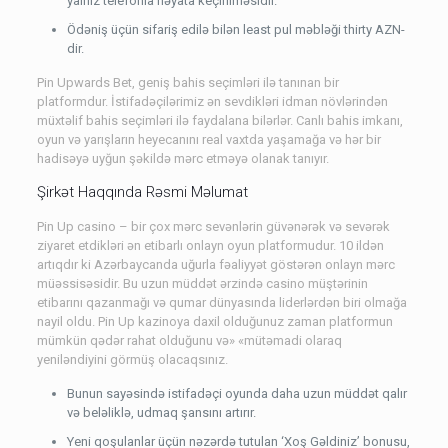
yalnız telefonla həyata keçirilməsidir.
Ödəniş üçün sifariş edilə bilən least pul məbləği thirty AZN-
dir.
Pin Upwards Bet, geniş bahis seçimləri ilə tanınan bir
platformdur. İstifadəçilərimiz ən sevdikləri idman növlərindən
müxtəlif bahis seçimləri ilə faydalana bilərlər. Canlı bahis imkanı,
oyun və yarışların heyecanını real vaxtda yaşamağa və hər bir
hadisəyə uyğun şəkildə mərc etməyə olanak tanıyır.
Şirkət Haqqında Rəsmi Məlumat
Pin Up casino – bir çox mərc sevənlərin güvənərək və sevərək
ziyaret etdikləri ən etibarlı onlayn oyun platformudur. 10 ildən
artıqdır ki Azərbaycanda uğurla fəaliyyət göstərən onlayn mərc
müəssisəsidir. Bu uzun müddət ərzində casino müştərinin
etibarını qazanmağı və qumar dünyasında liderlərdən biri olmağa
nayil oldu. Pin Up kazinoya daxil olduğunuz zaman platformun
mümkün qədər rahat olduğunu və» «mütəmadi olaraq
yeniləndiyini görmüş olacaqsınız.
Bunun sayəsində istifadəçi oyunda daha uzun müddət qalır
və beləliklə, udmaq şansını artırır.
Yeni qoşulanlar üçün nəzərdə tutulan ‘Xoş Gəldiniz’ bonusu,