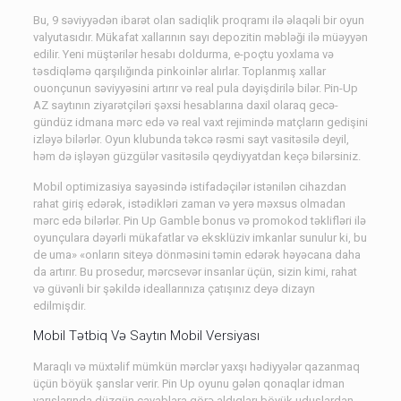
Bu, 9 səviyyədən ibarət olan sadiqlik proqramı ilə əlaqəli bir oyun
valyutasıdır. Mükafat xallarının sayı depozitin məbləği ilə müəyyən
edilir. Yeni müştərilər hesabı doldurma, e-poçtu yoxlama və
təsdiqləmə qarşılığında pinkoinlər alırlar. Toplanmış xallar
ouonçunun səviyyəsini artırır və real pula dəyişdirilə bilər. Pin-Up
AZ saytının ziyarətçiləri şəxsi hesablarına daxil olaraq gecə-
gündüz idmana mərc edə və real vaxt rejimində matçların gedişini
izləyə bilərlər. Oyun klubunda təkcə rəsmi sayt vasitəsilə deyil,
həm də işləyən güzgülər vasitəsilə qeydiyyatdan keçə bilərsiniz.
Mobil optimizasiya sayəsində istifadəçilər istənilən cihazdan
rahat giriş edərək, istədikləri zaman və yerə məxsus olmadan
mərc edə bilərlər. Pin Up Gamble bonus və promokod təklifləri ilə
oyunçulara dəyərli mükafatlar və eksklüziv imkanlar sunulur ki, bu
de uma» «onların siteyə dönməsini təmin edərək həyəcana daha
da artırır. Bu prosedur, mərcsevər insanlar üçün, sizin kimi, rahat
və güvənli bir şəkildə ideallarınıza çatışınız deyə dizayn
edilmişdir.
Mobil Tətbiq Və Saytın Mobil Versiyası
Maraqlı və müxtəlif mümkün mərclər yaxşı hədiyyələr qazanmaq
üçün böyük şanslar verir. Pin Up oyunu gələn qonaqlar idman
yarışlarında düzgün cavablara görə aldıqları böyük uduşlardan