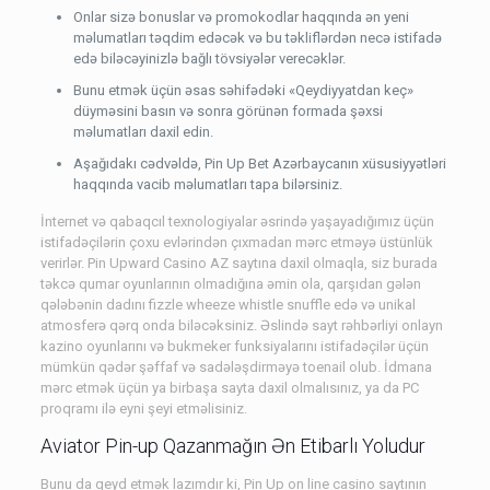
Onlar sizə bonuslar və promokodlar haqqında ən yeni
məlumatları təqdim edəcək və bu təkliflərdən necə istifadə
edə biləcəyinizlə bağlı tövsiyələr verecəklər.
Bunu etmək üçün əsas səhifədəki «Qeydiyyatdan keç»
düyməsini basın və sonra görünən formada şəxsi
məlumatları daxil edin.
Aşağıdakı cədvəldə, Pin Up Bet Azərbaycanın xüsusiyyətləri
haqqında vacib məlumatları tapa bilərsiniz.
İnternet və qabaqcıl texnologiyalar əsrində yaşayadığımız üçün
istifadəçilərin çoxu evlərindən çıxmadan mərc etməyə üstünlük
verirlər. Pin Upward Casino AZ saytına daxil olmaqla, siz burada
təkcə qumar oyunlarının olmadığına əmin ola, qarşıdan gələn
qələbənin dadını fizzle wheeze whistle snuffle edə və unikal
atmosferə qərq onda biləcəksiniz. Əslində sayt rəhbərliyi onlayn
kazino oyunlarını və bukmeker funksiyalarını istifadəçilər üçün
mümkün qədər şəffaf və sadələşdirməyə toenail olub. İdmana
mərc etmək üçün ya birbaşa sayta daxil olmalısınız, ya da PC
proqramı ilə eyni şeyi etməlisiniz.
Aviator Pin-up Qazanmağın Ən Etibarlı Yoludur
Bunu da qeyd etmək lazımdır ki, Pin Up on line casino saytının